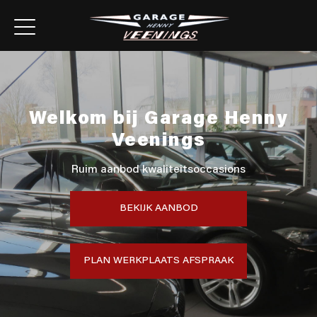
Welkom bij Garage Henny
Veenings
Ruim aanbod kwaliteitsoccasions
BEKIJK AANBOD
PLAN WERKPLAATS AFSPRAAK