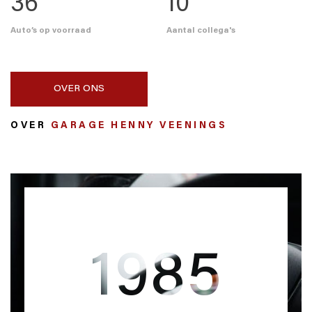
36
10
Auto’s op voorraad
Aantal collega's
OVER ONS
OVER
GARAGE HENNY VEENINGS
1985