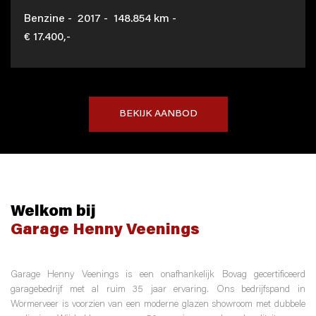
Benzine - 2017 - 148.854 km -
€ 17.400,-
BEKIJK AANBOD
Welkom bij
Garage Henny Veenings
Garage Henny Veenings is een onafhankelijk Bovag gecertificeerd
garagebedrijf met al ruim 35 jaar ervaring. Ons bedrijfspand in
Wormerveer is voorzien van een moderne glazen showroom met dubbele