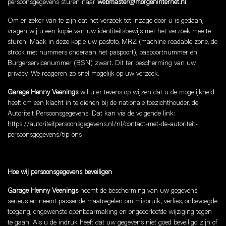
persoonsgegevens sturen naar
webmaster@morgeninternet.nl
.
Om er zeker van te zijn dat het verzoek tot inzage door u is gedaan,
vragen wij u een kopie van uw identiteitsbewijs met het verzoek mee te
sturen. Maak in deze kopie uw pasfoto, MRZ (machine readable zone, de
strook met nummers onderaan het paspoort), paspoortnummer en
Burgerservicenummer (BSN) zwart. Dit ter bescherming van uw
privacy. We reageren zo snel mogelijk op uw verzoek.
Garage Henny Veenings
wil u er tevens op wijzen dat u de mogelijkheid
heeft om een klacht in te dienen bij de nationale toezichthouder, de
Autoriteit Persoonsgegevens. Dat kan via de volgende link:
https://autoriteitpersoonsgegevens.nl/nl/contact-met-de-autoriteit-
persoonsgegevens/tip-ons
Hoe wij persoonsgegevens beveiligen
Garage Henny Veenings
neemt de bescherming van uw gegevens
serieus en neemt passende maatregelen om misbruik, verlies, onbevoegde
toegang, ongewenste openbaarmaking en ongeoorloofde wijziging tegen
te gaan. Als u de indruk heeft dat uw gegevens niet goed beveiligd zijn of