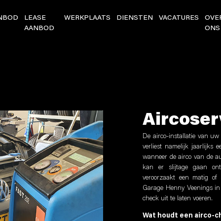
NBOD
LEASE
WERKPLAATS
DIENSTEN
VACATURES
OVE
AANBOD
ONS
Aircoser
De airco-installatie van uw
verliest namelijk jaarlijks 
wanneer de airco van de auto
kan er slijtage gaan ont
veroorzaakt een matig of 
Garage Henny Veenings in 
check uit te laten voeren.
Wat houdt een airco-c