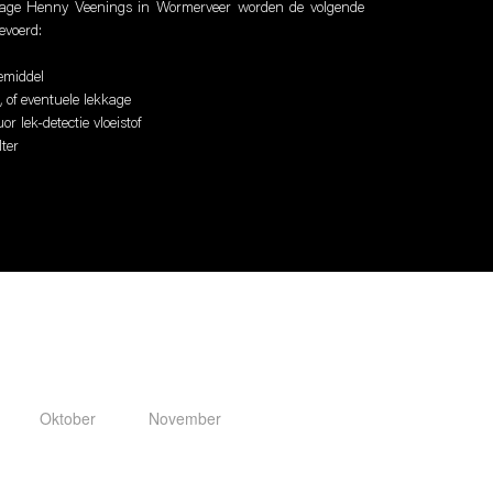
arage Henny Veenings in Wormerveer worden de volgende
evoerd:
emiddel
, of eventuele lekkage
or lek-detectie vloeistof
lter