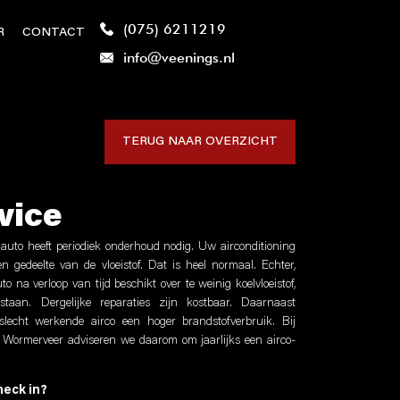
(075) 6211219
R
CONTACT
info@veenings.nl
TERUG NAAR OVERZICHT
vice
 auto heeft periodiek onderhoud nodig. Uw airconditioning
een gedeelte van de vloeistof. Dat is heel normaal. Echter,
 na verloop van tijd beschikt over te weinig koelvloeistof,
staan. Dergelijke reparaties zijn kostbaar. Daarnaast
slecht werkende airco een hoger brandstofverbruik. Bij
Wormerveer adviseren we daarom om jaarlijks een airco-
heck in?