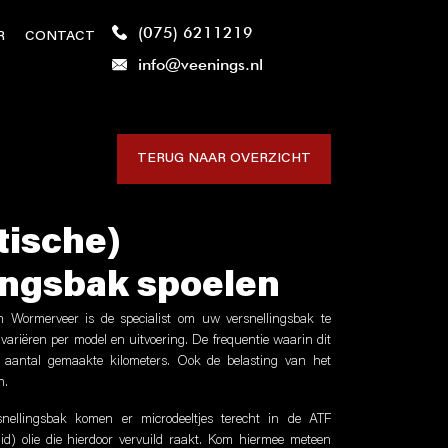
(075) 6211219
R
CONTACT
info@veenings.nl
TERUG NAAR OVERZICHT
tische)
ingsbak spoelen
 Wormerveer is de specialist om uw versnellingsbak te
 variëren per model en uitvoering. De frequentie waarin dit
 aantal gemaakte kilometers. Ook de belasting van het
n.
snellingsbak komen er microdeeltjes terecht in de ATF
uid) olie die hierdoor vervuild raakt. Kom hiermee meteen