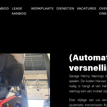
NBOD
LEASE
WERKPLAATS
DIENSTEN
VACATURES
OVE
AANBOD
ONS
(Automa
versnell
Garage Henny Veenings in
spoelen. De kosten hiervoor
nodig is hangt af van het
voertuig kan van invloed zij
Door slijtage van uw ver
(automatic transmission fl