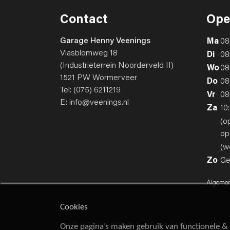
Contact
Ope
Garage Henny Veenings
Ma
08
Vlasblomweg 18
Di
08
(Industrieterrein Noorderveld II)
Wo
08
1521 PW Wormerveer
Do
08
Tel:
(075) 6211219
Vr
08
E:
info@veenings.nl
Za
10
(o
op
(w
Zo
Ge
Algeme
Cookies
Onze pagina’s maken gebruik van functionele & 