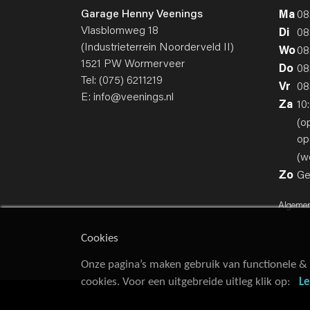
Garage Henny Veenings
Ma
08
Vlasblomweg 18
Di
08
(Industrieterrein Noorderveld II)
Wo
08
1521 PW Wormerveer
Do
08
Tel:
(075) 6211219
Vr
08
E:
info@veenings.nl
Za
10
(o
op
(w
Zo
Ge
Algeme
Cookies
Onze pagina’s maken gebruik van functionele & 
cookies. Voor een uitgebreide uitleg klik op:
L