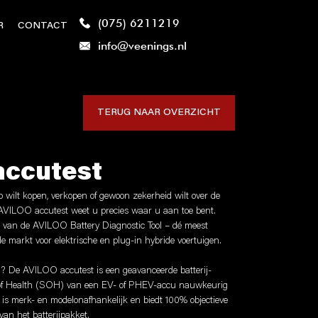
(075) 6211219
R
CONTACT
info@veenings.nl
TERUG NAAR OVERZICHT
accutest
o wilt kopen, verkopen of gewoon zekerheid wilt over de
AVILOO accutest weet u precies waar u aan toe bent.
t van de AVILOO Battery Diagnostic Tool – dé meest
e markt voor elektrische en plug-in hybride voertuigen.
 De AVILOO accutest is een geavanceerde batterij-
of Health (SOH) van een EV- of PHEV-accu nauwkeurig
t is merk- en modelonafhankelijk en biedt 100% objectieve
van het batterijpakket.