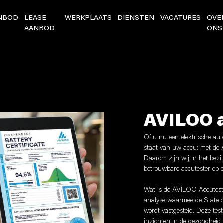
NBOD
LEASE
WERKPLAATS
DIENSTEN
VACATURES
OVE
AANBOD
ONS
AVILOO 
Of u nu een elektrische aut
staat van uw accu: met de 
Daarom zijn wij in het bezi
betrouwbare accutester op d
Wat is de AVILOO Accutest?
analyse waarmee de State 
wordt vastgesteld. Deze tes
inzichten in de gezondheid 