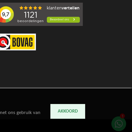
AKKOORD
 met ons gebruik van
1
Kan ik je misschien helpen?